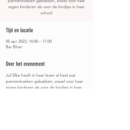
pannenkoeken gebakken, zowel voor haar
eigen kinderen als voor de kindjes in haar
school
Tijd en locatie
05 apr 2023, 14:00 – 17:00
Bar Bloei
Over het evenement
Juf Elke heeft in haar leven al heel wat 
pannenkoeken gebakken, zowel voor haar 
eigen kinderen als voor de kindjes in haar 
school. Noem haar dus gerust een 
professionele pannenkoekenbakster. En jij 
kan ze komen proeven. Iedere 
woensdagnamiddag vanaf 14u tot 17u in 
Bar Bloei. 